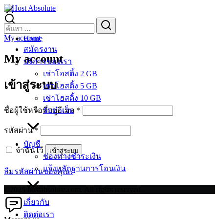
Skip
to
Search
Search
content
for:
My account
Home
สมัครงาน
My account
บริการของเรา
เช่าโฮสติ้ง 2 GB
เข้าสู่ระบบ
เช่าโฮสติ้ง 5 GB
เช่าโฮสติ้ง 10 GB
ต้องการ
ชื่อผู้ใช้หรือที่อยู่อีเมล
*
รับทำเว็บ
ต้องการ
รหัสผ่าน
*
บัญชี
จำฉันไว้
เข้าสู่ระบบ
ช่องทางชำระเงิน
แจ้งหลักฐานการโอนเงิน
ลืมรหัสผ่านของคุณ?
©2025 hostabsolute.com. All rights reserved.
เกี่ยวกับ
ติดต่อเรา