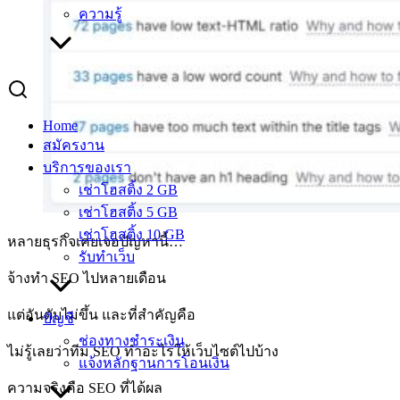
ความรู้
Home
สมัครงาน
บริการของเรา
เช่าโฮสติ้ง 2 GB
เช่าโฮสติ้ง 5 GB
เช่าโฮสติ้ง 10 GB
หลายธุรกิจเคยเจอปัญหานี้…
รับทำเว็บ
จ้างทำ SEO ไปหลายเดือน
แต่อันดับไม่ขึ้น และที่สำคัญคือ
บัญชี
ช่องทางชำระเงิน
ไม่รู้เลยว่าทีม SEO ทำอะไรให้เว็บไซต์ไปบ้าง
แจ้งหลักฐานการโอนเงิน
ความจริงคือ SEO ที่ได้ผล